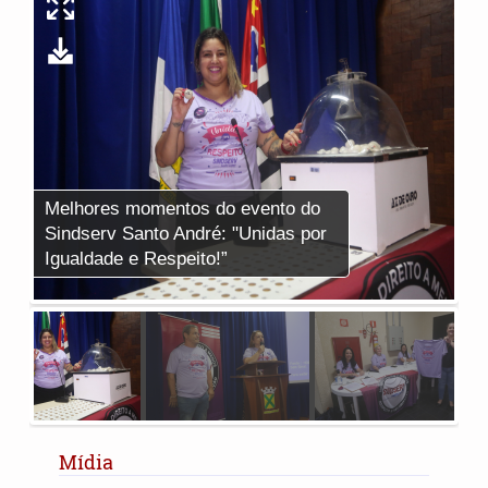
Melhores momentos do evento do
Me
Sindserv Santo André: "Unidas por
Si
Igualdade e Respeito!”
Ig
Mídia