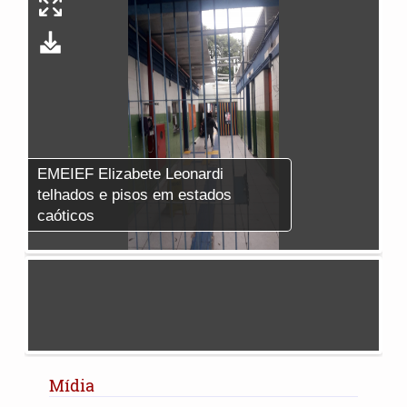
EMEIEF Elizabete Leonardi
EM
telhados e pisos em estados
te
caóticos
ca
Mídia